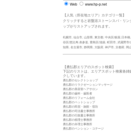
Web
www.hp-p.net
【人気（所在地エリア）カテゴリ一覧】
クリックすると岩盤浴ストーンスパ・リン
ップがリストアップされます。
札幌市
,
仙台市
,
山形県
,
東京都
,
中央区/銀座,日本橋
谷区/恵比寿,表参道
,
豊島区/池袋
,
町田市
,
武蔵野市/
知県
,
名古屋市
,
静岡県
,
大阪府
,
神戸市
,
京都府
,
岡
【勇払郡エリアのスポット検索】
下記のリストは、エリアスポット検索各姉
クしています。
勇払郡のセレクトショップ
勇払郡のリラクゼーションマッサージ
勇払郡の美容室ヘアサロン
勇払郡の歯科・歯医者
勇払郡のリフォーム会社
勇払郡のペットショップ
勇払郡の民宿・旅館・宿坊
勇払郡の司法書士事務所
勇払郡の行政書士事務所
勇払郡の税理士事務所
勇払郡の弁理士事務所
勇払郡のペンション・コテージ