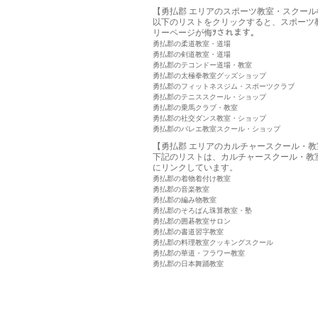
【勇払郡 エリアのスポーツ教室・スクール
以下のリストをクリックすると、スポーツ
リーページが侮ｦされます。
勇払郡の柔道教室・道場
勇払郡の剣道教室・道場
勇払郡のテコンドー道場・教室
勇払郡の太極拳教室グッズショップ
勇払郡のフィットネスジム・スポーツクラブ
勇払郡のテニススクール・ショップ
勇払郡の乗馬クラブ・教室
勇払郡の社交ダンス教室・ショップ
勇払郡のバレエ教室スクール・ショップ
【勇払郡 エリアのカルチャースクール・教
下記のリストは、カルチャースクール・教
にリンクしています。
勇払郡の着物着付け教室
勇払郡の音楽教室
勇払郡の編み物教室
勇払郡のそろばん珠算教室・塾
勇払郡の囲碁教室サロン
勇払郡の書道習字教室
勇払郡の料理教室クッキングスクール
勇払郡の華道・フラワー教室
勇払郡の日本舞踊教室