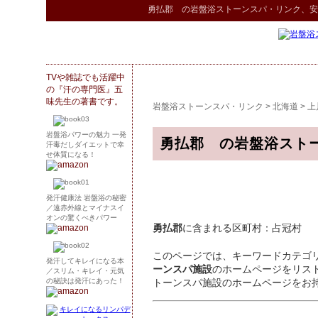
勇払郡 の
岩盤浴ストーンスパ
・リンク
、安
TVや雑誌でも活躍中
の『汗の専門医』五
味先生の著書です。
岩盤浴ストーンスパ・リンク
>
北海道
>
上
岩盤浴パワーの魅力 一発
勇払郡 の岩盤浴スト
汗毒だしダイエットで幸
せ体質になる！
発汗健康法 岩盤浴の秘密
／遠赤外線とマイナスイ
オンの驚くべきパワー
勇払郡
に含まれる区町村：占冠村
このページでは、キーワードカテゴ
発汗してキレイになる本
ーンスパ施設
のホームページをリス
／スリム・キレイ・元気
の秘訣は発汗にあった！
トーンスパ施設のホームページをお