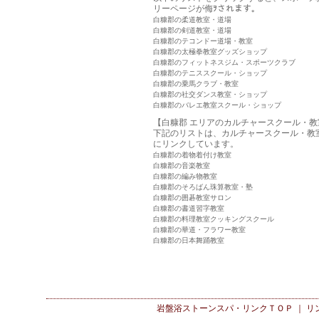
リーページが侮ｦされます。
白糠郡の柔道教室・道場
白糠郡の剣道教室・道場
白糠郡のテコンドー道場・教室
白糠郡の太極拳教室グッズショップ
白糠郡のフィットネスジム・スポーツクラブ
白糠郡のテニススクール・ショップ
白糠郡の乗馬クラブ・教室
白糠郡の社交ダンス教室・ショップ
白糠郡のバレエ教室スクール・ショップ
【白糠郡 エリアのカルチャースクール・教
下記のリストは、カルチャースクール・教
にリンクしています。
白糠郡の着物着付け教室
白糠郡の音楽教室
白糠郡の編み物教室
白糠郡のそろばん珠算教室・塾
白糠郡の囲碁教室サロン
白糠郡の書道習字教室
白糠郡の料理教室クッキングスクール
白糠郡の華道・フラワー教室
白糠郡の日本舞踊教室
岩盤浴ストーンスパ・リンク
ＴＯＰ ｜
リ