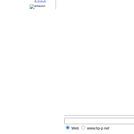
Web
www.hp-p.net