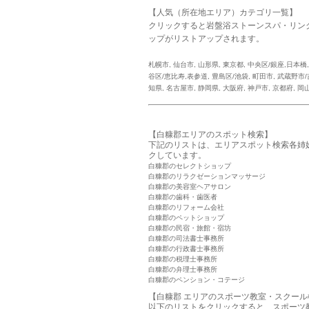
【人気（所在地エリア）カテゴリ一覧】
クリックすると岩盤浴ストーンスパ・リン
ップがリストアップされます。
札幌市
,
仙台市
,
山形県
,
東京都
,
中央区/銀座,日本橋
谷区/恵比寿,表参道
,
豊島区/池袋
,
町田市
,
武蔵野市/
知県
,
名古屋市
,
静岡県
,
大阪府
,
神戸市
,
京都府
,
岡
【白糠郡エリアのスポット検索】
下記のリストは、エリアスポット検索各姉
クしています。
白糠郡のセレクトショップ
白糠郡のリラクゼーションマッサージ
白糠郡の美容室ヘアサロン
白糠郡の歯科・歯医者
白糠郡のリフォーム会社
白糠郡のペットショップ
白糠郡の民宿・旅館・宿坊
白糠郡の司法書士事務所
白糠郡の行政書士事務所
白糠郡の税理士事務所
白糠郡の弁理士事務所
白糠郡のペンション・コテージ
【白糠郡 エリアのスポーツ教室・スクール
以下のリストをクリックすると、スポーツ