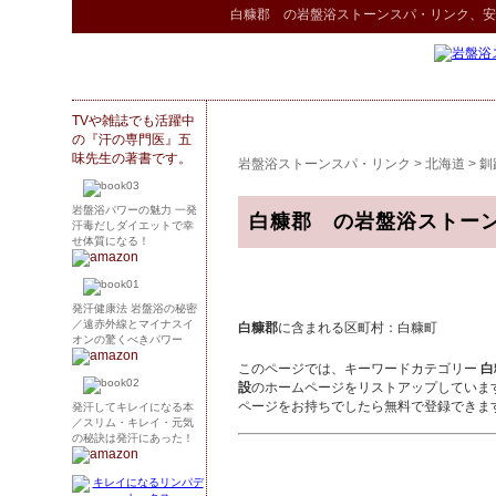
白糠郡 の
岩盤浴ストーンスパ
・リンク
、安
TVや雑誌でも活躍中
の『汗の専門医』五
味先生の著書です。
岩盤浴ストーンスパ・リンク
>
北海道
>
釧
岩盤浴パワーの魅力 一発
白糠郡 の岩盤浴ストー
汗毒だしダイエットで幸
せ体質になる！
発汗健康法 岩盤浴の秘密
／遠赤外線とマイナスイ
白糠郡
に含まれる区町村：白糠町
オンの驚くべきパワー
このページでは、キーワードカテゴリー
白
設
のホームページをリストアップしていま
ページをお持ちでしたら無料で登録できま
発汗してキレイになる本
／スリム・キレイ・元気
の秘訣は発汗にあった！