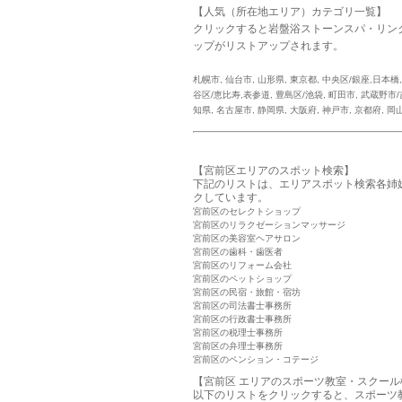
【人気（所在地エリア）カテゴリ一覧】
クリックすると岩盤浴ストーンスパ・リン
ップがリストアップされます。
札幌市
,
仙台市
,
山形県
,
東京都
,
中央区/銀座,日本橋
谷区/恵比寿,表参道
,
豊島区/池袋
,
町田市
,
武蔵野市/
知県
,
名古屋市
,
静岡県
,
大阪府
,
神戸市
,
京都府
,
岡
【宮前区エリアのスポット検索】
下記のリストは、エリアスポット検索各姉
クしています。
宮前区のセレクトショップ
宮前区のリラクゼーションマッサージ
宮前区の美容室ヘアサロン
宮前区の歯科・歯医者
宮前区のリフォーム会社
宮前区のペットショップ
宮前区の民宿・旅館・宿坊
宮前区の司法書士事務所
宮前区の行政書士事務所
宮前区の税理士事務所
宮前区の弁理士事務所
宮前区のペンション・コテージ
【宮前区 エリアのスポーツ教室・スクール
以下のリストをクリックすると、スポーツ