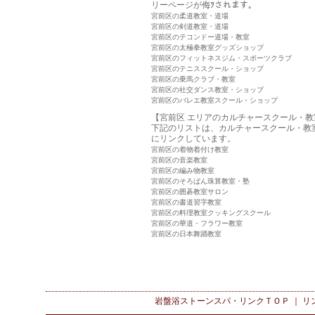
リーページが侮ｦされます。
宮前区の柔道教室・道場
宮前区の剣道教室・道場
宮前区のテコンドー道場・教室
宮前区の太極拳教室グッズショップ
宮前区のフィットネスジム・スポーツクラブ
宮前区のテニススクール・ショップ
宮前区の乗馬クラブ・教室
宮前区の社交ダンス教室・ショップ
宮前区のバレエ教室スクール・ショップ
【宮前区 エリアのカルチャースクール・教
下記のリストは、カルチャースクール・教
にリンクしています。
宮前区の着物着付け教室
宮前区の音楽教室
宮前区の編み物教室
宮前区のそろばん珠算教室・塾
宮前区の囲碁教室サロン
宮前区の書道習字教室
宮前区の料理教室クッキングスクール
宮前区の華道・フラワー教室
宮前区の日本舞踊教室
岩盤浴ストーンスパ・リンク
ＴＯＰ ｜
リ