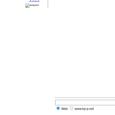
Web
www.hp-p.net