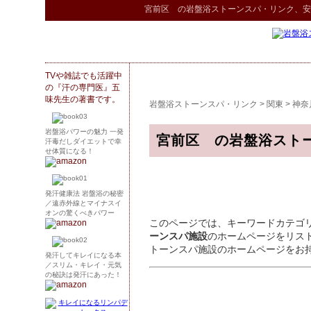
宮前区 の
岩盤浴ストーンスパ
・リンク
、安
TVや雑誌でも活躍中
の『汗の専門医』五
味先生の著書です。
岩盤浴ストーンスパ・リンク
>
関東
>
神奈
岩盤浴パワーの魅力 一発
宮前区 の岩盤浴スト
汗毒だしダイエットで幸
せ体質になる！
発汗健康法 岩盤浴の秘密
／遠赤外線とマイナスイ
オンの驚くべきパワー
このページでは、キーワードカテゴ
ーンスパ施設
のホームページをリス
トーンスパ施設のホームページをお
発汗してキレイになる本
／スリム・キレイ・元気
の秘訣は発汗にあった！