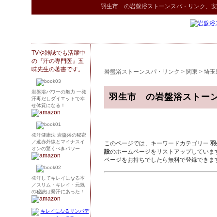
羽生市 の
岩盤浴ストーンスパ
・リンク
、安
TVや雑誌でも活躍中
の『汗の専門医』五
味先生の著書です。
岩盤浴ストーンスパ・リンク
>
関東
>
埼玉
岩盤浴パワーの魅力 一発
羽生市 の岩盤浴ストー
汗毒だしダイエットで幸
せ体質になる！
発汗健康法 岩盤浴の秘密
／遠赤外線とマイナスイ
このページでは、キーワードカテゴリー
羽
オンの驚くべきパワー
設
のホームページをリストアップしていま
ページをお持ちでしたら無料で登録できま
発汗してキレイになる本
／スリム・キレイ・元気
の秘訣は発汗にあった！