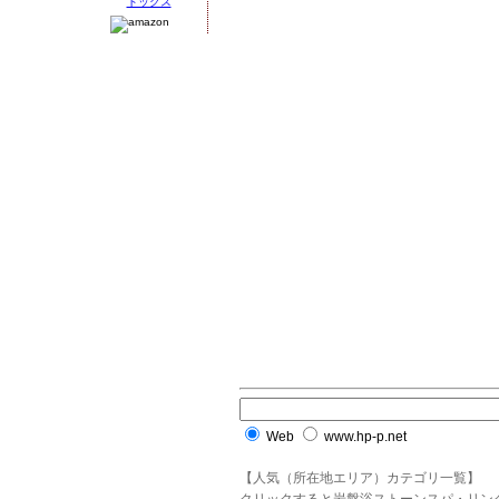
Web
www.hp-p.net
【人気（所在地エリア）カテゴリ一覧】
クリックすると岩盤浴ストーンスパ・リン