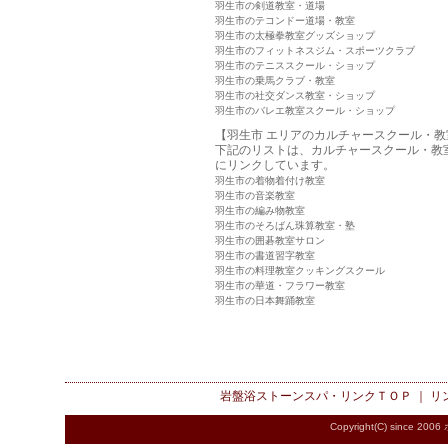
羽生市の剣道教室・道場
羽生市のテコンドー道場・教室
羽生市の太極拳教室グッズショップ
羽生市のフィットネスジム・スポーツクラブ
羽生市のテニススクール・ショップ
羽生市の乗馬クラブ・教室
羽生市の社交ダンス教室・ショップ
羽生市のバレエ教室スクール・ショップ
【羽生市 エリアのカルチャースクール・教
下記のリストは、カルチャースクール・教
にリンクしています。
羽生市の着物着付け教室
羽生市の音楽教室
羽生市の編み物教室
羽生市のそろばん珠算教室・塾
羽生市の囲碁教室サロン
羽生市の書道習字教室
羽生市の料理教室クッキングスクール
羽生市の華道・フラワー教室
羽生市の日本舞踊教室
岩盤浴ストーンスパ・リンク
ＴＯＰ ｜
リ
Copyright(C) since 2006