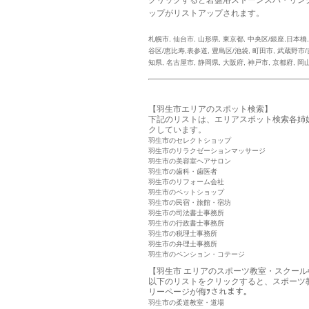
ップがリストアップされます。
札幌市
,
仙台市
,
山形県
,
東京都
,
中央区/銀座,日本橋
谷区/恵比寿,表参道
,
豊島区/池袋
,
町田市
,
武蔵野市/
知県
,
名古屋市
,
静岡県
,
大阪府
,
神戸市
,
京都府
,
岡
【羽生市エリアのスポット検索】
下記のリストは、エリアスポット検索各姉
クしています。
羽生市のセレクトショップ
羽生市のリラクゼーションマッサージ
羽生市の美容室ヘアサロン
羽生市の歯科・歯医者
羽生市のリフォーム会社
羽生市のペットショップ
羽生市の民宿・旅館・宿坊
羽生市の司法書士事務所
羽生市の行政書士事務所
羽生市の税理士事務所
羽生市の弁理士事務所
羽生市のペンション・コテージ
【羽生市 エリアのスポーツ教室・スクール
以下のリストをクリックすると、スポーツ
リーページが侮ｦされます。
羽生市の柔道教室・道場