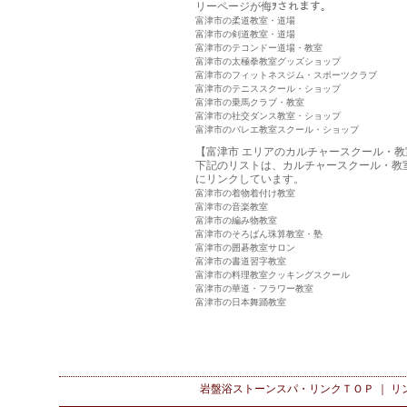
リーページが侮ｦされます。
富津市の柔道教室・道場
富津市の剣道教室・道場
富津市のテコンドー道場・教室
富津市の太極拳教室グッズショップ
富津市のフィットネスジム・スポーツクラブ
富津市のテニススクール・ショップ
富津市の乗馬クラブ・教室
富津市の社交ダンス教室・ショップ
富津市のバレエ教室スクール・ショップ
【富津市 エリアのカルチャースクール・教
下記のリストは、カルチャースクール・教
にリンクしています。
富津市の着物着付け教室
富津市の音楽教室
富津市の編み物教室
富津市のそろばん珠算教室・塾
富津市の囲碁教室サロン
富津市の書道習字教室
富津市の料理教室クッキングスクール
富津市の華道・フラワー教室
富津市の日本舞踊教室
岩盤浴ストーンスパ・リンク
ＴＯＰ ｜
リ