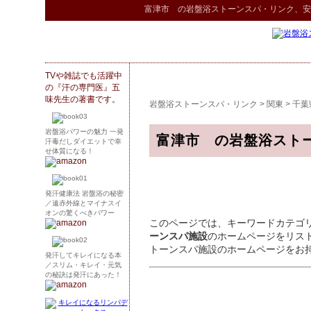
富津市 の
岩盤浴ストーンスパ
・リンク
、安
TVや雑誌でも活躍中
の『汗の専門医』五
味先生の著書です。
岩盤浴ストーンスパ・リンク
>
関東
>
千葉
岩盤浴パワーの魅力 一発
富津市 の岩盤浴スト
汗毒だしダイエットで幸
せ体質になる！
発汗健康法 岩盤浴の秘密
／遠赤外線とマイナスイ
オンの驚くべきパワー
このページでは、キーワードカテゴ
ーンスパ施設
のホームページをリス
トーンスパ施設のホームページをお
発汗してキレイになる本
／スリム・キレイ・元気
の秘訣は発汗にあった！