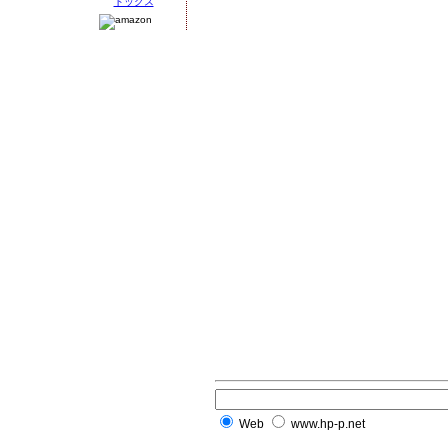
Web
www.hp-p.net