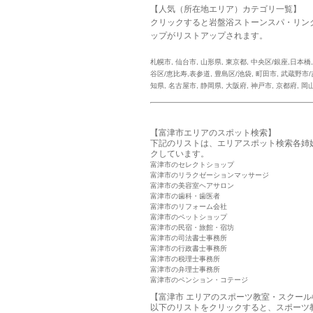
【人気（所在地エリア）カテゴリ一覧】
クリックすると岩盤浴ストーンスパ・リン
ップがリストアップされます。
札幌市
,
仙台市
,
山形県
,
東京都
,
中央区/銀座,日本橋
谷区/恵比寿,表参道
,
豊島区/池袋
,
町田市
,
武蔵野市/
知県
,
名古屋市
,
静岡県
,
大阪府
,
神戸市
,
京都府
,
岡
【富津市エリアのスポット検索】
下記のリストは、エリアスポット検索各姉
クしています。
富津市のセレクトショップ
富津市のリラクゼーションマッサージ
富津市の美容室ヘアサロン
富津市の歯科・歯医者
富津市のリフォーム会社
富津市のペットショップ
富津市の民宿・旅館・宿坊
富津市の司法書士事務所
富津市の行政書士事務所
富津市の税理士事務所
富津市の弁理士事務所
富津市のペンション・コテージ
【富津市 エリアのスポーツ教室・スクール
以下のリストをクリックすると、スポーツ