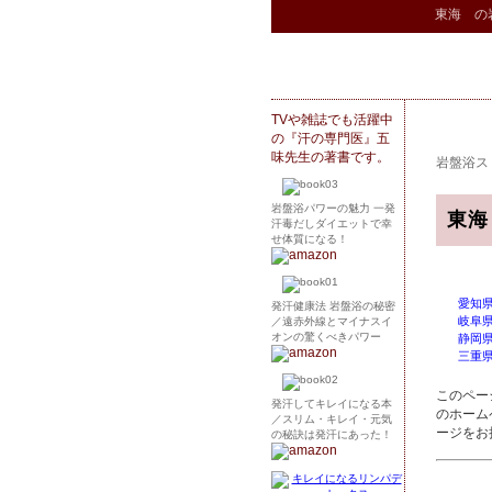
東海 の
TVや雑誌でも活躍中
の『汗の専門医』五
味先生の著書です。
岩盤浴ス
岩盤浴パワーの魅力 一発
東海
汗毒だしダイエットで幸
せ体質になる！
愛知
発汗健康法 岩盤浴の秘密
岐阜
／遠赤外線とマイナスイ
オンの驚くべきパワー
静岡
三重
このペー
発汗してキレイになる本
のホーム
／スリム・キレイ・元気
ージをお
の秘訣は発汗にあった！