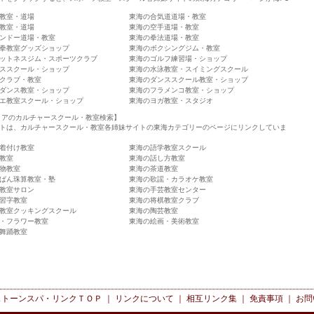
教室・道場
東海の合気道道場・教室
教室・道場
東海の空手道場・教室
ンドー道場・教室
東海の拳法道場・教室
拳教室グッズショップ
東海のボクシングジム・教室
ットネスジム・スポーツクラブ
東海のゴルフ練習場・ショップ
ススクール・ショップ
東海の水泳教室・スイミングスクール
クラブ・教室
東海のダンススクール教室・ショップ
ダンス教室・ショップ
東海のフラメンコ教室・ショップ
エ教室スクール・ショップ
東海のヨガ教室・スタジオ
リアのカルチャースクール・教室検索】
トは、カルチャースクール・教室各姉妹サイトの東海カテゴリーのページにリンクしていま
着付け教室
東海の語学教室スクール
教室
東海の話し方教室
物教室
東海の茶道教室
ばん珠算教室・塾
東海の歌謡・カラオケ教室
教室サロン
東海の手芸教室センター
習字教室
東海の将棋教室クラブ
教室クッキングスクール
東海の陶芸教室
・フラワー教室
東海の絵画・美術教室
舞踊教室
ストーンスパ・リンク
ＴＯＰ ｜
リンクについて
｜
相互リンク集
｜
免責事項
｜
お問