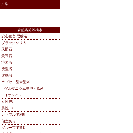
ンク集。
岩盤浴施設検索
安心宣言 岩盤浴
ブラックシリカ
天照石
貴宝石
溶岩浴
炭盤浴
波動浴
カプセル型岩盤浴
ゲルマニウム温浴・風呂
イオンバス
女性専用
男性OK
カップルで利用可
個室あり
グループで貸切