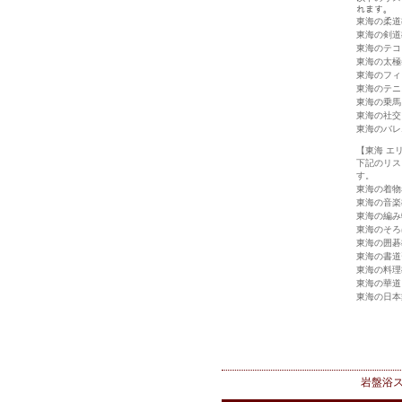
れます。
東海の柔道
東海の剣道
東海のテコ
東海の太極
東海のフィ
東海のテニ
東海の乗馬
東海の社交
東海のバレ
【東海 エ
下記のリス
す。
東海の着物
東海の音楽
東海の編み
東海のそろ
東海の囲碁
東海の書道
東海の料理
東海の華道
東海の日本
岩盤浴