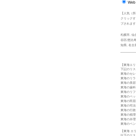
Web
【人気（所
クリックす
プされます
札幌市
,
仙
谷区/恵比
知県
,
名古
【東海エリ
下記のリス
東海のセレ
東海のリラ
東海の美容
東海の歯科
東海のリフ
東海のペッ
東海の民宿
東海の司法
東海の行政
東海の税理
東海の弁理
東海のペン
【東海 エ
以下のリス