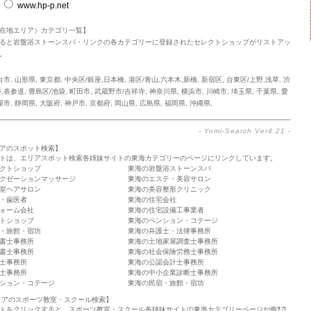
www.hp-p.net
在地エリア）カテゴリ一覧】
ると岩盤浴ストーンスパ・リンクの各カテゴリーに登録されたセレクトショップがリストアッ
。
台市
,
山形県
,
東京都
,
中央区/銀座,日本橋
,
港区/青山,六本木,新橋
,
新宿区
,
台東区/上野,浅草
,
渋
寿,表参道
,
豊島区/池袋
,
町田市
,
武蔵野市/吉祥寺
,
神奈川県
,
横浜市
,
川崎市
,
埼玉県
,
千葉県
,
愛
屋市
,
静岡県
,
大阪府
,
神戸市
,
京都府
,
岡山県
,
広島県
,
福岡県
,
沖縄県
,
-
Yomi-Search Ver4.21
-
アのスポット検索】
トは、エリアスポット検索各姉妹サイトの東海カテゴリーのページにリンクしています。
クトショップ
東海の岩盤浴ストーンスパ
クゼーションマッサージ
東海のエステ・美容サロン
室ヘアサロン
東海の美容整形クリニック
・歯医者
東海の住宅会社
ォーム会社
東海の住宅設備工事業者
トショップ
東海のペンション・コテージ
・旅館・宿坊
東海の弁護士・法律事務所
書士事務所
東海の土地家屋調査士事務所
書士事務所
東海の社会保険労務士事務所
士事務所
東海の公認会計士事務所
士事務所
東海の中小企業診断士事務所
ション・コテージ
東海の民宿・旅館・宿坊
リアのスポーツ教室・スクール検索】
トをクリックすると、スポーツ教室・スクール各姉妹サイトの東海カテゴリーページが侮ｦさ