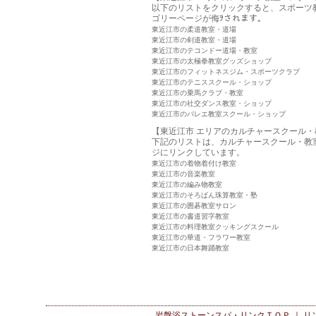
以下のリストをクリックすると、スポーツ
ゴリーページが侮ｦされます。
東近江市の柔道教室・道場
東近江市の剣道教室・道場
東近江市のテコンドー道場・教室
東近江市の太極拳教室グッズショップ
東近江市のフィットネスジム・スポーツクラブ
東近江市のテニススクール・ショップ
東近江市の乗馬クラブ・教室
東近江市の社交ダンス教室・ショップ
東近江市のバレエ教室スクール・ショップ
【東近江市 エリアのカルチャースクール・
下記のリストは、カルチャースクール・教
ジにリンクしています。
東近江市の着物着付け教室
東近江市の音楽教室
東近江市の編み物教室
東近江市のそろばん珠算教室・塾
東近江市の囲碁教室サロン
東近江市の書道習字教室
東近江市の料理教室クッキングスクール
東近江市の華道・フラワー教室
東近江市の日本舞踊教室
岩盤浴ストーンスパ・リンク
ＴＯＰ ｜
リ