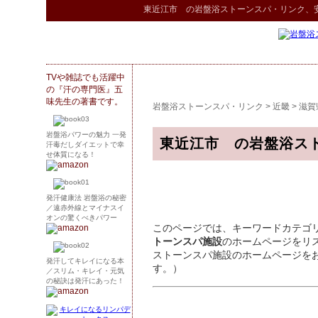
東近江市 の
岩盤浴ストーンスパ
・リンク
、
TVや雑誌でも活躍中
の『汗の専門医』五
味先生の著書です。
岩盤浴ストーンスパ・リンク
>
近畿
>
滋賀
岩盤浴パワーの魅力 一発
東近江市 の岩盤浴ス
汗毒だしダイエットで幸
せ体質になる！
発汗健康法 岩盤浴の秘密
／遠赤外線とマイナスイ
オンの驚くべきパワー
このページでは、キーワードカテゴ
トーンスパ施設
のホームページをリ
ストーンスパ施設のホームページを
発汗してキレイになる本
す。）
／スリム・キレイ・元気
の秘訣は発汗にあった！