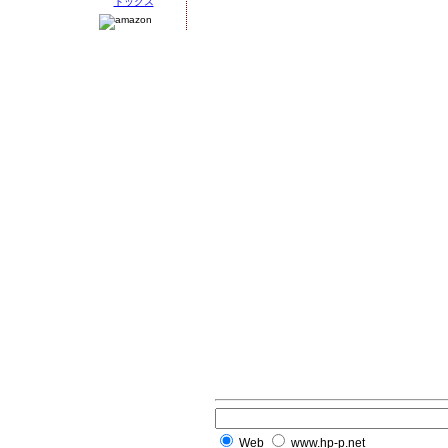
Web
www.hp-p.net