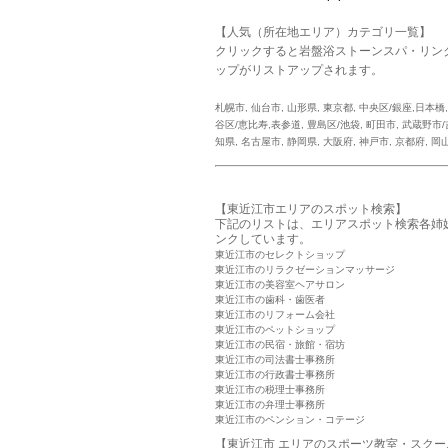
【人気（所在地エリア）カテゴリ一覧】
クリックすると岩盤浴ストーンスパ・リン
ップがリストアップされます。
札幌市
,
仙台市
,
山形県
,
東京都
,
中央区/銀座,日本橋
谷区/恵比寿,表参道
,
豊島区/池袋
,
町田市
,
武蔵野市/
知県
,
名古屋市
,
静岡県
,
大阪府
,
神戸市
,
京都府
,
岡
【東近江市エリアのスポット検索】
下記のリストは、エリアスポット検索各姉
ンクしています。
東近江市のセレクトショップ
東近江市のリラクゼーションマッサージ
東近江市の美容室ヘアサロン
東近江市の歯科・歯医者
東近江市のリフォーム会社
東近江市のペットショップ
東近江市の民宿・旅館・宿坊
東近江市の司法書士事務所
東近江市の行政書士事務所
東近江市の税理士事務所
東近江市の弁理士事務所
東近江市のペンション・コテージ
【東近江市 エリアのスポーツ教室・スクー