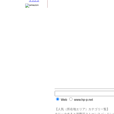
Web
www.hp-p.net
【人気（所在地エリア）カテゴリ一覧】
クリックすると岩盤浴ストーンスパ・リン