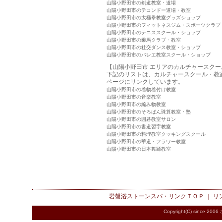
山陽小野田市の剣道教室・道場
山陽小野田市のテコンドー道場・教室
山陽小野田市の太極拳教室グッズショップ
山陽小野田市のフィットネスジム・スポーツクラブ
山陽小野田市のテニススクール・ショップ
山陽小野田市の乗馬クラブ・教室
山陽小野田市の社交ダンス教室・ショップ
山陽小野田市のバレエ教室スクール・ショップ
【山陽小野田市 エリアのカルチャースク
下記のリストは、カルチャースクール・教
ページにリンクしています。
山陽小野田市の着物着付け教室
山陽小野田市の音楽教室
山陽小野田市の編み物教室
山陽小野田市のそろばん珠算教室・塾
山陽小野田市の囲碁教室サロン
山陽小野田市の書道習字教室
山陽小野田市の料理教室クッキングスクール
山陽小野田市の華道・フラワー教室
山陽小野田市の日本舞踊教室
岩盤浴ストーンスパ・リンク
ＴＯＰ ｜
リ
Copyright(C) since 2006