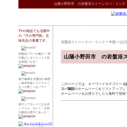
山陽小野田市 の
岩盤浴ストーンスパ
・リンク
TVや雑誌でも活躍中
の『汗の専門医』五
味先生の著書です。
岩盤浴ストーンスパ・リンク
>
中国
>
山口
岩盤浴パワーの魅力 一発
山陽小野田市 の岩盤浴
汗毒だしダイエットで幸
せ体質になる！
発汗健康法 岩盤浴の秘密
／遠赤外線とマイナスイ
このページでは、キーワードカテゴリー
山
オンの驚くべきパワー
スパ施設
のホームページをリストアップし
ホームページをお持ちでしたら無料で登録
発汗してキレイになる本
／スリム・キレイ・元気
の秘訣は発汗にあった！