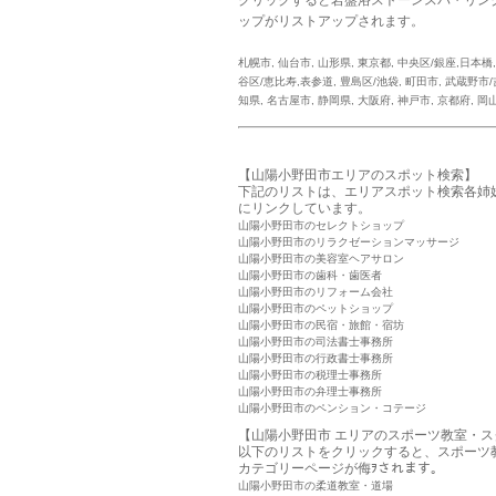
ップがリストアップされます。
札幌市
,
仙台市
,
山形県
,
東京都
,
中央区/銀座,日本橋
谷区/恵比寿,表参道
,
豊島区/池袋
,
町田市
,
武蔵野市/
知県
,
名古屋市
,
静岡県
,
大阪府
,
神戸市
,
京都府
,
岡
【山陽小野田市エリアのスポット検索】
下記のリストは、エリアスポット検索各姉
にリンクしています。
山陽小野田市のセレクトショップ
山陽小野田市のリラクゼーションマッサージ
山陽小野田市の美容室ヘアサロン
山陽小野田市の歯科・歯医者
山陽小野田市のリフォーム会社
山陽小野田市のペットショップ
山陽小野田市の民宿・旅館・宿坊
山陽小野田市の司法書士事務所
山陽小野田市の行政書士事務所
山陽小野田市の税理士事務所
山陽小野田市の弁理士事務所
山陽小野田市のペンション・コテージ
【山陽小野田市 エリアのスポーツ教室・
以下のリストをクリックすると、スポーツ
カテゴリーページが侮ｦされます。
山陽小野田市の柔道教室・道場