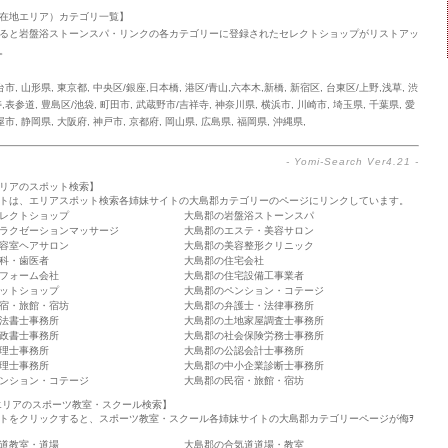
在地エリア）カテゴリ一覧】
ると岩盤浴ストーンスパ・リンクの各カテゴリーに登録されたセレクトショップがリストアッ
。
台市
,
山形県
,
東京都
,
中央区/銀座,日本橋
,
港区/青山,六本木,新橋
,
新宿区
,
台東区/上野,浅草
,
渋
寿,表参道
,
豊島区/池袋
,
町田市
,
武蔵野市/吉祥寺
,
神奈川県
,
横浜市
,
川崎市
,
埼玉県
,
千葉県
,
愛
屋市
,
静岡県
,
大阪府
,
神戸市
,
京都府
,
岡山県
,
広島県
,
福岡県
,
沖縄県
,
-
Yomi-Search Ver4.21
-
リアのスポット検索】
トは、エリアスポット検索各姉妹サイトの大島郡カテゴリーのページにリンクしています。
レクトショップ
大島郡の岩盤浴ストーンスパ
ラクゼーションマッサージ
大島郡のエステ・美容サロン
容室ヘアサロン
大島郡の美容整形クリニック
科・歯医者
大島郡の住宅会社
フォーム会社
大島郡の住宅設備工事業者
ットショップ
大島郡のペンション・コテージ
宿・旅館・宿坊
大島郡の弁護士・法律事務所
法書士事務所
大島郡の土地家屋調査士事務所
政書士事務所
大島郡の社会保険労務士事務所
理士事務所
大島郡の公認会計士事務所
理士事務所
大島郡の中小企業診断士事務所
ンション・コテージ
大島郡の民宿・旅館・宿坊
エリアのスポーツ教室・スクール検索】
トをクリックすると、スポーツ教室・スクール各姉妹サイトの大島郡カテゴリーページが侮ｦ
道教室・道場
大島郡の合気道道場・教室