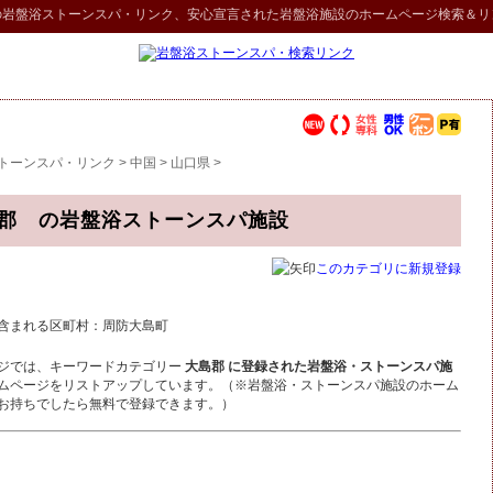
の
岩盤浴ストーンスパ
・リンク
、安心宣言された岩盤浴施設のホームページ検索＆リ
トーンスパ・リンク
>
中国
>
山口県
>
郡 の岩盤浴ストーンスパ施設
このカテゴリに新規登録
含まれる区町村：周防大島町
ジでは、キーワードカテゴリー
大島郡 に登録された岩盤浴・ストーンスパ施
ムページをリストアップしています。（※岩盤浴・ストーンスパ施設のホーム
お持ちでしたら無料で登録できます。）