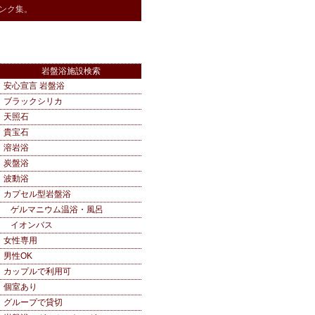
ンク集。
岩盤浴施設検索
安心宣言 岩盤浴
ブラックシリカ
天照石
貴宝石
溶岩浴
炭盤浴
波動浴
カプセル型岩盤浴
ゲルマニウム温浴・風呂
イオンバス
女性専用
男性OK
カップルで利用可
個室あり
グループで貸切