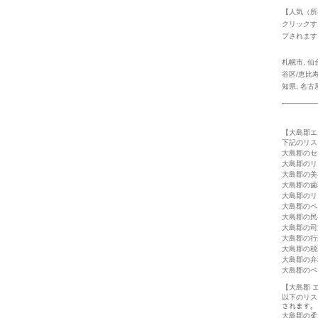
【人気（所
クリックす
プされます
札幌市
,
仙
谷区/恵比
知県
,
名古
【大島郡エ
下記のリス
大島郡のセ
大島郡のリ
大島郡の美
大島郡の歯
大島郡のリ
大島郡のペ
大島郡の民
大島郡の司
大島郡の行
大島郡の税
大島郡の弁
大島郡のペ
【大島郡 
以下のリス
されます。
大島郡の柔