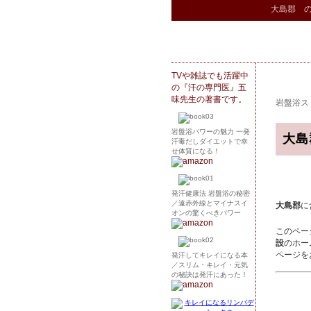
大島郡 
TVや雑誌でも活躍中
の『汗の専門医』五
味先生の著書です。
岩盤浴ス
岩盤浴パワーの魅力 一発
大島
汗毒だしダイエットで幸
せ体質になる！
発汗健康法 岩盤浴の秘密
／遠赤外線とマイナスイ
大島郡
に
オンの驚くべきパワー
このペー
設
のホー
ページを
発汗してキレイになる本
／スリム・キレイ・元気
の秘訣は発汗にあった！