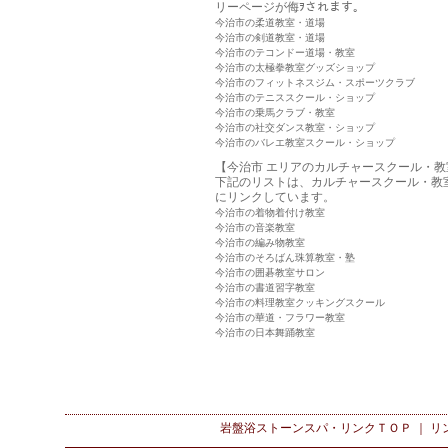
リーページが侮ｦされます。
今治市の柔道教室・道場
今治市の剣道教室・道場
今治市のテコンドー道場・教室
今治市の太極拳教室グッズショップ
今治市のフィットネスジム・スポーツクラブ
今治市のテニススクール・ショップ
今治市の乗馬クラブ・教室
今治市の社交ダンス教室・ショップ
今治市のバレエ教室スクール・ショップ
【今治市 エリアのカルチャースクール・教
下記のリストは、カルチャースクール・教
にリンクしています。
今治市の着物着付け教室
今治市の音楽教室
今治市の編み物教室
今治市のそろばん珠算教室・塾
今治市の囲碁教室サロン
今治市の書道習字教室
今治市の料理教室クッキングスクール
今治市の華道・フラワー教室
今治市の日本舞踊教室
岩盤浴ストーンスパ・リンク
ＴＯＰ ｜
リ