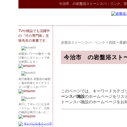
今治市 の
岩盤浴ストーンスパ
・リンク
、安
TVや雑誌でも活躍中
の『汗の専門医』五
味先生の著書です。
岩盤浴ストーンスパ・リンク
>
四国
>
愛媛
岩盤浴パワーの魅力 一発
今治市 の岩盤浴スト
汗毒だしダイエットで幸
せ体質になる！
発汗健康法 岩盤浴の秘密
／遠赤外線とマイナスイ
オンの驚くべきパワー
このページでは、キーワードカテゴ
ーンスパ施設
のホームページをリス
トーンスパ施設のホームページをお
発汗してキレイになる本
／スリム・キレイ・元気
の秘訣は発汗にあった！