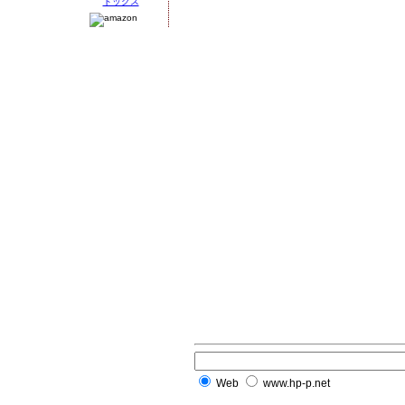
Web
www.hp-p.net