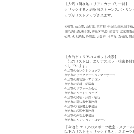
【人気（所在地エリア）カテゴリ一覧】
クリックすると岩盤浴ストーンスパ・リン
ップがリストアップされます。
札幌市
,
仙台市
,
山形県
,
東京都
,
中央区/銀座,日本橋
谷区/恵比寿,表参道
,
豊島区/池袋
,
町田市
,
武蔵野市/
知県
,
名古屋市
,
静岡県
,
大阪府
,
神戸市
,
京都府
,
岡
【今治市エリアのスポット検索】
下記のリストは、エリアスポット検索各姉
クしています。
今治市のセレクトショップ
今治市のリラクゼーションマッサージ
今治市の美容室ヘアサロン
今治市の歯科・歯医者
今治市のリフォーム会社
今治市のペットショップ
今治市の民宿・旅館・宿坊
今治市の司法書士事務所
今治市の行政書士事務所
今治市の税理士事務所
今治市の弁理士事務所
今治市のペンション・コテージ
【今治市 エリアのスポーツ教室・スクール
以下のリストをクリックすると、スポーツ