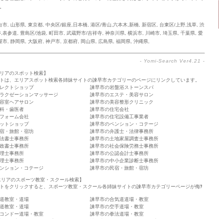
。
台市
,
山形県
,
東京都
,
中央区/銀座,日本橋
,
港区/青山,六本木,新橋
,
新宿区
,
台東区/上野,浅草
,
渋
寿,表参道
,
豊島区/池袋
,
町田市
,
武蔵野市/吉祥寺
,
神奈川県
,
横浜市
,
川崎市
,
埼玉県
,
千葉県
,
愛
屋市
,
静岡県
,
大阪府
,
神戸市
,
京都府
,
岡山県
,
広島県
,
福岡県
,
沖縄県
,
-
Yomi-Search Ver4.21
-
リアのスポット検索】
トは、エリアスポット検索各姉妹サイトの諫早市カテゴリーのページにリンクしています。
レクトショップ
諫早市の岩盤浴ストーンスパ
ラクゼーションマッサージ
諫早市のエステ・美容サロン
容室ヘアサロン
諫早市の美容整形クリニック
科・歯医者
諫早市の住宅会社
フォーム会社
諫早市の住宅設備工事業者
ットショップ
諫早市のペンション・コテージ
宿・旅館・宿坊
諫早市の弁護士・法律事務所
法書士事務所
諫早市の土地家屋調査士事務所
政書士事務所
諫早市の社会保険労務士事務所
理士事務所
諫早市の公認会計士事務所
理士事務所
諫早市の中小企業診断士事務所
ンション・コテージ
諫早市の民宿・旅館・宿坊
エリアのスポーツ教室・スクール検索】
トをクリックすると、スポーツ教室・スクール各姉妹サイトの諫早市カテゴリーページが侮ｦ
道教室・道場
諫早市の合気道道場・教室
道教室・道場
諫早市の空手道場・教室
コンドー道場・教室
諫早市の拳法道場・教室