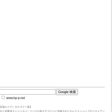
www.hp-p.net
在地エリア）カテゴリ一覧】
ると岩盤浴ストーンスパ・リンクの各カテゴリーに登録されたセレクトショップがリストアッ