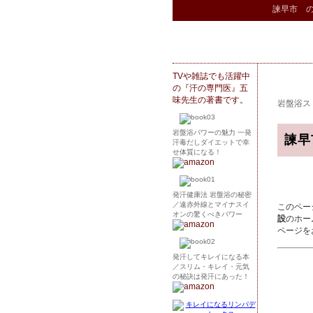
諫早市 
TVや雑誌でも活躍中
の『汗の専門医』五
味先生の著書です。
岩盤浴ス
岩盤浴パワーの魅力 一発
諫早
汗毒だしダイエットで幸
せ体質になる！
発汗健康法 岩盤浴の秘密
／遠赤外線とマイナスイ
このペー
オンの驚くべきパワー
設
のホー
ページを
発汗してキレイになる本
／スリム・キレイ・元気
の秘訣は発汗にあった！