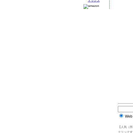
Web
【人気（所
クリックす