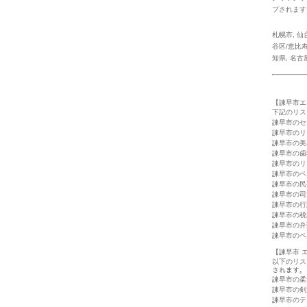
プされます
札幌市
,
仙
谷区/恵比
知県
,
名古
【諫早市エ
下記のリス
諫早市のセ
諫早市のリ
諫早市の美
諫早市の歯
諫早市のリ
諫早市のペ
諫早市の民
諫早市の司
諫早市の行
諫早市の税
諫早市の弁
諫早市のペ
【諫早市 
以下のリス
されます。
諫早市の柔
諫早市の剣
諫早市のテ