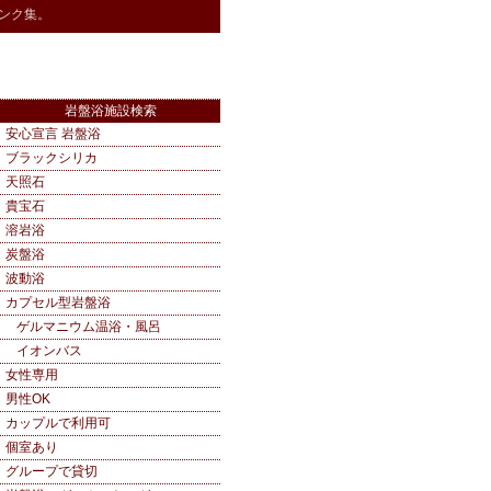
ンク集。
岩盤浴施設検索
安心宣言 岩盤浴
ブラックシリカ
天照石
貴宝石
溶岩浴
炭盤浴
波動浴
カプセル型岩盤浴
ゲルマニウム温浴・風呂
イオンバス
女性専用
男性OK
カップルで利用可
個室あり
グループで貸切