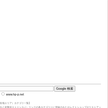
www.hp-p.net
在地エリア）カテゴリ一覧】
ると岩盤浴ストーンスパ・リンクの各カテゴリーに登録されたセレクトショップがリストアッ