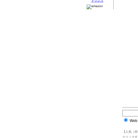
Web
【人気（所
クリックす