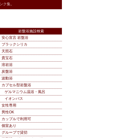
ンク集。
岩盤浴施設検索
安心宣言 岩盤浴
ブラックシリカ
天照石
貴宝石
溶岩浴
炭盤浴
波動浴
カプセル型岩盤浴
ゲルマニウム温浴・風呂
イオンバス
女性専用
男性OK
カップルで利用可
個室あり
グループで貸切