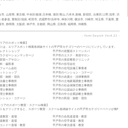
。
台市
,
山形県
,
東京都
,
中央区/銀座,日本橋
,
港区/青山,六本木,新橋
,
新宿区
,
台東区/上野,浅草
,
渋
寿,表参道
,
豊島区/池袋
,
町田市
,
武蔵野市/吉祥寺
,
神奈川県
,
横浜市
,
川崎市
,
埼玉県
,
千葉県
,
愛
屋市
,
静岡県
,
大阪府
,
神戸市
,
京都府
,
岡山県
,
広島県
,
福岡県
,
沖縄県
,
-
Yomi-Search Ver4.21
-
リアのスポット検索】
トは、エリアスポット検索各姉妹サイトの平戸市カテゴリーのページにリンクしています。
レクトショップ
平戸市の岩盤浴ストーンスパ
ラクゼーションマッサージ
平戸市のエステ・美容サロン
容室ヘアサロン
平戸市の美容整形クリニック
科・歯医者
平戸市の住宅会社
フォーム会社
平戸市の住宅設備工事業者
ットショップ
平戸市のペンション・コテージ
宿・旅館・宿坊
平戸市の弁護士・法律事務所
法書士事務所
平戸市の土地家屋調査士事務所
政書士事務所
平戸市の社会保険労務士事務所
理士事務所
平戸市の公認会計士事務所
理士事務所
平戸市の中小企業診断士事務所
ンション・コテージ
平戸市の民宿・旅館・宿坊
エリアのスポーツ教室・スクール検索】
トをクリックすると、スポーツ教室・スクール各姉妹サイトの平戸市カテゴリーページが侮ｦ
道教室・道場
平戸市の合気道道場・教室
道教室・道場
平戸市の空手道場・教室
コンドー道場・教室
平戸市の拳法道場・教室