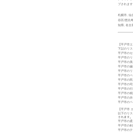
プされます
札幌市
,
仙
谷区/恵比
知県
,
名古
【平戸市エ
下記のリス
平戸市のセ
平戸市のリ
平戸市の美
平戸市の歯
平戸市のリ
平戸市のペ
平戸市の民
平戸市の司
平戸市の行
平戸市の税
平戸市の弁
平戸市のペ
【平戸市 
以下のリス
されます。
平戸市の柔
平戸市の剣
平戸市のテ