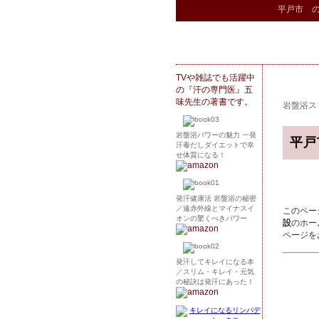
平戸市 
TVや雑誌でも活躍中
の『汗の専門医』五
味先生の著書です。
岩盤浴ス
岩盤浴パワーの魅力 一発
平戸
汗毒だしダイエットで幸
せ体質になる！
発汗健康法 岩盤浴の秘密
／遠赤外線とマイナスイ
このペー
オンの驚くべきパワー
設
のホー
ページを
発汗してキレイになる本
／スリム・キレイ・元気
の秘訣は発汗にあった！