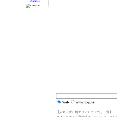
Web
www.hp-p.net
【人気（所在地エリア）カテゴリ一覧】
クリックすると岩盤浴ストーンスパ・リン