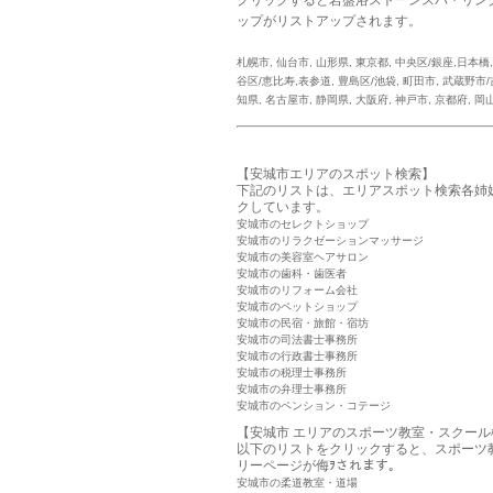
ップがリストアップされます。
札幌市
,
仙台市
,
山形県
,
東京都
,
中央区/銀座,日本橋
谷区/恵比寿,表参道
,
豊島区/池袋
,
町田市
,
武蔵野市/
知県
,
名古屋市
,
静岡県
,
大阪府
,
神戸市
,
京都府
,
岡
【安城市エリアのスポット検索】
下記のリストは、エリアスポット検索各姉
クしています。
安城市のセレクトショップ
安城市のリラクゼーションマッサージ
安城市の美容室ヘアサロン
安城市の歯科・歯医者
安城市のリフォーム会社
安城市のペットショップ
安城市の民宿・旅館・宿坊
安城市の司法書士事務所
安城市の行政書士事務所
安城市の税理士事務所
安城市の弁理士事務所
安城市のペンション・コテージ
【安城市 エリアのスポーツ教室・スクール
以下のリストをクリックすると、スポーツ
リーページが侮ｦされます。
安城市の柔道教室・道場