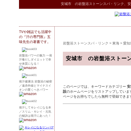
安城市 の
岩盤浴ストーンスパ
・リンク
、安
TVや雑誌でも活躍中
の『汗の専門医』五
味先生の著書です。
岩盤浴ストーンスパ・リンク
>
東海
>
愛知
岩盤浴パワーの魅力 一発
安城市 の岩盤浴ストー
汗毒だしダイエットで幸
せ体質になる！
発汗健康法 岩盤浴の秘密
／遠赤外線とマイナスイ
このページでは、キーワードカテゴリー
安
オンの驚くべきパワー
設
のホームページをリストアップしていま
ページをお持ちでしたら無料で登録できま
発汗してキレイになる本
／スリム・キレイ・元気
の秘訣は発汗にあった！