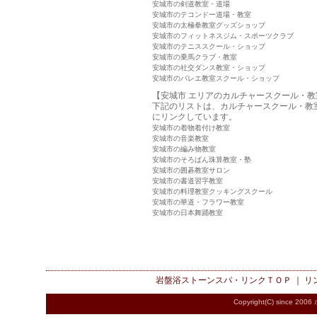
安城市の剣道教室・道場
安城市のテコンドー道場・教室
安城市の太極拳教室グッズショップ
安城市のフィットネスジム・スポーツクラブ
安城市のテニススクール・ショップ
安城市の乗馬クラブ・教室
安城市の社交ダンス教室・ショップ
安城市のバレエ教室スクール・ショップ
【安城市 エリアのカルチャースクール・教
下記のリストは、カルチャースクール・教
にリンクしています。
安城市の着物着付け教室
安城市の音楽教室
安城市の編み物教室
安城市のそろばん珠算教室・塾
安城市の囲碁教室サロン
安城市の書道習字教室
安城市の料理教室クッキングスクール
安城市の華道・フラワー教室
安城市の日本舞踊教室
岩盤浴ストーンスパ・リンク
ＴＯＰ ｜
リ
Copyright(C) since 2006